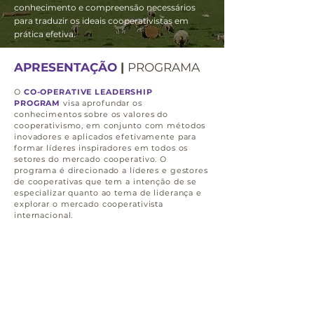
conhecimento e compreensão necessários
para traduzir os ideais cooperativistas em
prática efetiva.
APRESENTAÇÃO
|
PROGRAMA
O
CO-OPERATIVE LEADERSHIP
PROGRAM
visa aprofundar os
conhecimentos sobre os valores do
cooperativismo, em conjunto com métodos
inovadores e aplicados efetivamente para
formar líderes inspiradores em todos os
setores do mercado cooperativo. O
programa é direcionado a líderes e gestores
de cooperativas que tem a intenção de se
especializar quanto ao tema de liderança e
explorar o mercado cooperativista
internacional.
DURAÇÃO:
32,5 horas
LOCAL:
Co-operative College