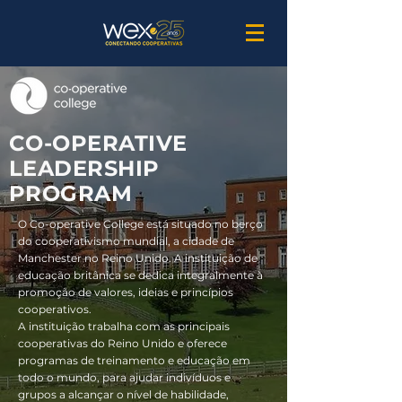
CO-OPERATIVE
LEADERSHIP
PROGRAM
O Co-operative College está situado no berço
do cooperativismo mundial, a cidade de
Manchester no Reino Unido. A instituição de
educação britânica se dedica integralmente à
promoção de valores, ideias e princípios
cooperativos.
A instituição trabalha com as principais
cooperativas do Reino Unido e oferece
programas de treinamento e educação em
todo o mundo, para ajudar indivíduos e
grupos a alcançar o nível de habilidade,