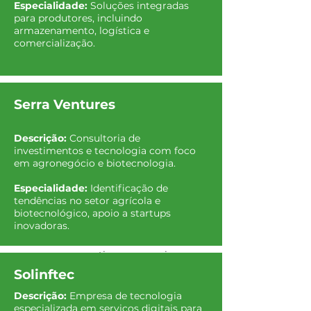
16/07
|
Local:
Champaign /
Especialidade:
Soluções integradas
Hotel & Illinois Conference
para produtores, incluindo
Center
armazenamento, logística e
Apresentação:
Serra Ventures
comercialização.
sobre tendências no
agronegócio e BioLab
16/07
|
Local:
Crawfordsville
Serra Ventures
Atividades:
Visita a um
agricultor utilizando robótica
e telemática
Descrição:
Consultoria de
investimentos e tecnologia com foco
16/07
| Local:
Indianapolis
em agronegócio e biotecnologia.
Palestra:
Serviços digitais da
Especialidade:
Solinftec através das
Identificação de
tendências no setor agrícola e
cooperativas
biotecnológico, apoio a startups
inovadoras.
17/07
| Local:
Seymor, IN
Atividades:
Visita a uma
cooperativa com serviços
digitais (Premier AG)
Solinftec
20/07
| Local:
CENTREC,
Descrição:
Empresa de tecnologia
especializada em serviços digitais para
Chicago