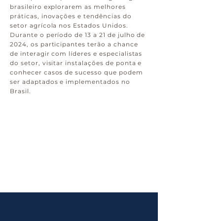
brasileiro explorarem as melhores
práticas, inovações e tendências do
setor agrícola nos Estados Unidos.
Durante o período de 13 a 21 de julho de
2024, os participantes terão a chance
de interagir com líderes e especialistas
do setor, visitar instalações de ponta e
conhecer casos de sucesso que podem
ser adaptados e implementados no
Brasil.
LOCAL
USA
DATA DO EVENTO
13/07/2024 até 21/07/2024
VALOR POR PAX
12.903,56USD