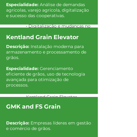
• Tendências nas demandas
Especialidade:
Análise de demandas
agrícolas, varejo agrícola, digitalização
dos agricultores e varejo
e sucesso das cooperativas.
agrícola
• Digitalização e mudanças no
agronegócio
Kentland Grain Elevator
• Fatores chave para o sucesso
Descrição:
Instalação moderna para
das cooperativas
armazenamento e processamento de
grãos.
14/07
|
Temas:
• Continuação do crescimento
Especialidade:
Gerenciamento
• Estudos de caso
eficiente de grãos, uso de tecnologia
• Agricultura nos EUA
avançada para otimização de
processos.
15/07
|
Local:
Kentland /
Kentland Grain Elevator
Palestrantes:
Jeffrey Lynch &
GMK and FS Grain
Cory Winstead
Atividades:
Visita ao GMK e
FS Grain no Morris Country
Descrição:
Empresas líderes em gestão
Club
e comércio de grãos.