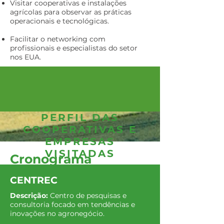
Visitar cooperativas e instalações
agrícolas para observar as práticas
operacionais e tecnológicas.
Facilitar o networking com
profissionais e especialistas do setor
nos EUA.
PERFIL DAS
COOPERATIVAS E
EMPRESAS
VISITADAS
Cronograma
CENTREC
13/07
|
Local:
Chicago
Palestrantes:
Carlos Ortiz
Descrição:
Centro de pesquisas e
consultoria focado em tendências e
diretor da CENTREC
inovações no agronegócio.
Temas: