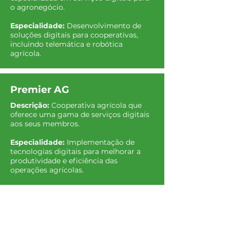
o agronegócio.
Temas:
• Revisão do modelo de
Especialidade:
Desenvolvimento de
negócios
soluções digitais para cooperativas,
• Prioridades para se
incluindo telemática e robótica
posicionar para o futuro
agrícola.
Premier AG
Descrição:
Cooperativa agrícola que
oferece uma gama de serviços digitais
aos seus membros.
Especialidade:
Implementação de
tecnologias digitais para melhorar a
produtividade e eficiência das
operações agrícolas.