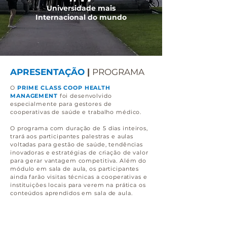
Universidade mais
Internacional do mundo
APRESENTAÇÃO
|
PROGRAMA
O
PRIME CLASS COOP HEALTH
MANAGEMENT
foi desenvolvido
especialmente para gestores de
cooperativas de saúde e trabalho médico.
O programa com duração de 5 dias inteiros,
trará aos participantes palestras e aulas
voltadas para gestão de saúde, tendências
inovadoras e estratégias de criação de valor
para gerar vantagem competitiva. Além do
módulo em sala de aula, os participantes
ainda farão visitas técnicas a cooperativas e
instituições locais para verem na prática os
conteúdos aprendidos em sala de aula.
DURAÇÃO:
21 horas