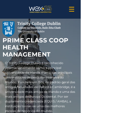
PRIME CLASS COOP
HEALTH
MANAGEMENT
O Trinity College Dublin é reconhecido
internacionalmente como a principal
universidade da Irlanda e uma das principais
universidades de pesquisa intensiva do
mundo. Fundada em 1592 no padrão geral das
antigas faculdades de Oxford e Cambridge, é a
universidade mais antiga da Irlanda e uma das
mais antigas da Europa Ocidental. Por ser
duplamente credenciada (EQUIS / AMBA), a
instituição tornar-se uma das melhores
escolas de negócios do mundo.