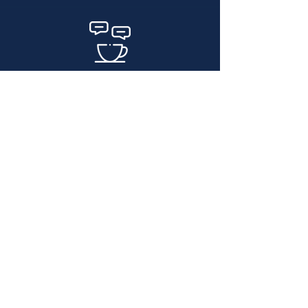
Coffee breaks e almoços
inclusos em todos os dias de
curso
Jantar de encerramento ao final
do curso com cerimônia de
entrega de certificados