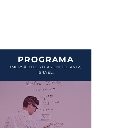
DURAÇÃO:
30 horas
LOCAL:
Lahav Executive Education
Coller School of Management, Tel
Aviv University - Israel
PROGRAMA
IMERSÃO DE 5 DIAS EM TEL AVIV,
ISRAEL.