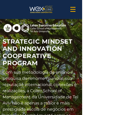
STRATEGIC MINDSET
AND INNOVATION
COOPERATIVE
PROGRAM
Com sua metodologia de ensino e
pesquisa de renome mundial, sua
reputação internacional, conexões e
realizações, a Coller School of
Management da Universidade de Tel
Aviv não é apenas a maior e mais
prestigiada escola de negócios em