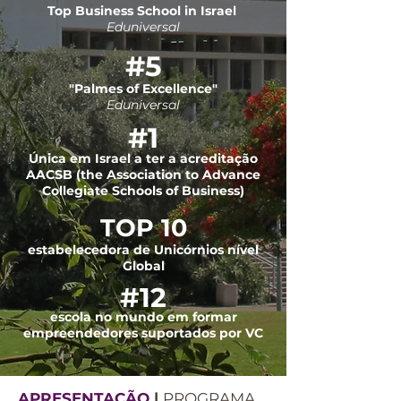
Top Business School in Israel
Eduniversal
#5
"Palmes of Excellence"
Eduniversal
#1
Única em Israel a ter a acreditação
AACSB
(the Association to Advance
Collegiate Schools of Business)
TOP 10
estabelecedora
de Unicórnios
nível
Global
#12
escola no mundo em formar
empreendedores suportados por VC
APRESENTAÇÃO
|
PROGRAMA