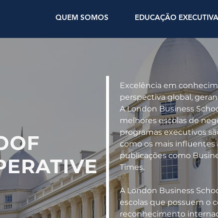
QUEM SOMOS
EDUCAÇÃO EXECUTIV
Excelência em conhecim
perspectiva global, gera
A London Business Scho
melhores escolas de neg
programas executivos sã
OOF
como os mais influentes a
publicações como Busine
PERATIVE
Times.
A London Business School
escolas que possuem o ce
reconhecimento internac