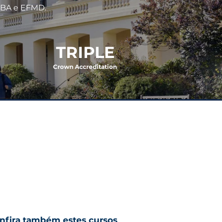
MBA e EFMD.
TRIPLE
Crown Accreditation
URAÇÃO:
0 horas
:
OCAL
ondon Business School,
ondres - Reino Unido
nfira também estes cursos