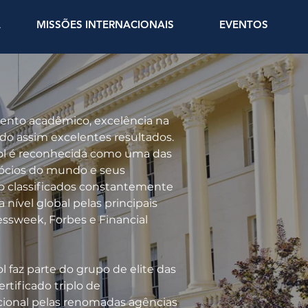
A
MISSÕES INTERNACIONAIS
EVENTOS
ento acadêmico, excelência na
ndo assim excelentes resultados.
ol é reconhecida como uma das
ócios do mundo e seus
o classificados constantemente
 nível global pelas principais
ssweek, Forbes e Financial
 faz parte do grupo de elite das
rtificado triplo de
ional pelas renomadas agências