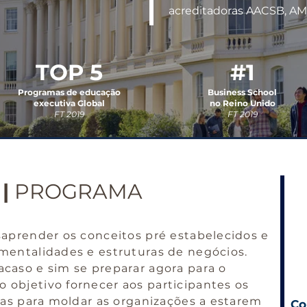
acreditadoras AACSB, A
TOP 5
#1
Programas de educação
Business School
executiva Global
no Reino Unido
FT 2019
FT 2019
|
PROGRAMA
D
3
saprender os conceitos pré estabelecidos e
L
L
 mentalidades e estruturas de negócios.
L
caso e sim se preparar agora para o
 objetivo fornecer aos participantes os
rias para moldar as organizações a estarem
Co